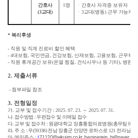
간호사
1명
ㆍ간호사 자격증 보유자
(3교대)
ㆍ3교대(병동) 근무 가능자
*
복리후생
-
직원 및 직계 진료비 할인 혜택
-
4
대보험
,
국민연금
,
건강보험
,
산재보험
,
고용보험
,
근무복 
-
직원 휴게공간 보유
(
온열 찜질
,
건식사우나 등 기타
),
병원 내
2.
제출서류
- 첨부파일 참조
3.
전형일정
가
.
교부 및 접수기간
: 2025. 07. 23.
～
2025. 07. 31.
나
.
접수방법
:
우편접수 및 이메일 접수
다
.
교부 및 접수처
:
원광대학교 장흥통합의료병원
(
총무팀
061-
라
.
주 소
:
우
(59338)
전남 장흥군 안양면 로하스로
121
전라남도
71120@wkujim.co.kr, beginagain_hj@naver.co
마
.
메일주소
:
1