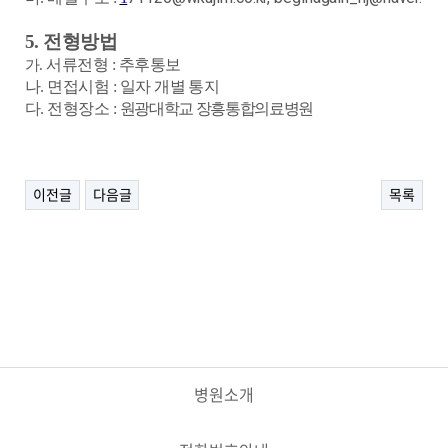
5.
전형방법
서류전형
:
추후통보
가
.
나
.
면접시험
:
일자 개별 통지
다
.
전형장소
:
원광대학교 장흥통합의료병원
이전글
다음글
목록
병원소개