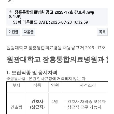
0건
장흥통합의료병원 공고 2025-17호 간호사.hwp
(64.0K)
53회 다운로드
DATE : 2025-07-23 16:32:59
이전글
다음글
목록
원광대학교 장흥통합의료병원 채용공고 제
2025 - 17
호
원광대학교 장흥통합의료병원과 함
1.
모집직종 및 응시자격
※
공통사항
:
본원 인사규정에 저촉되지 않는 자
부서
직종
인원
자격조건
간호사
1
명
ㆍ간호사 자격증 보유자
간호팀
(상근직)
ㆍ상근직 근무 가능자